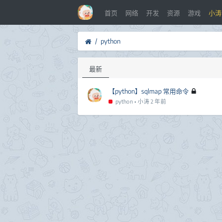
首页
网络
开发
资源
游戏
小涛
/
python
最新
【python】sqlmap 常用命令
python
•
小涛
2 年前