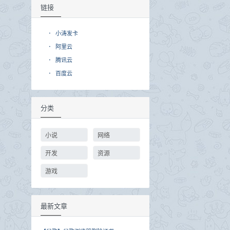
链接
·
小涛发卡
·
阿里云
·
腾讯云
·
百度云
分类
小说
网络
开发
资源
游戏
最新文章