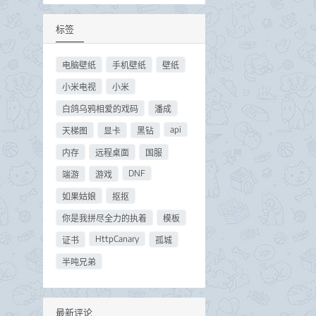
标签
电脑壁纸
手机壁纸
壁纸
小米电视
小米
白鸽乌鸦相爱的戏码
潘成
api
天梯图
显卡
黑钻
内存
远程桌面
国服
DNF
端游
游戏
如果姑娘
抠抠
你是我拼尽全力的执着
模板
HttpCanary
证书
孤城
半吨兄弟
最新评论