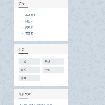
链接
·
小涛发卡
·
阿里云
·
腾讯云
·
百度云
分类
小说
网络
开发
资源
游戏
最新文章