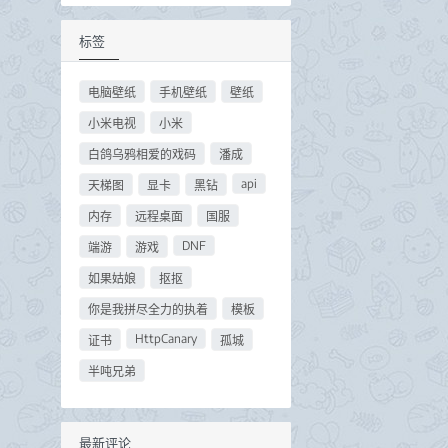
标签
电脑壁纸
手机壁纸
壁纸
小米电视
小米
白鸽乌鸦相爱的戏码
潘成
api
天梯图
显卡
黑钻
内存
远程桌面
国服
DNF
端游
游戏
如果姑娘
抠抠
你是我拼尽全力的执着
模板
HttpCanary
证书
孤城
半吨兄弟
最新评论