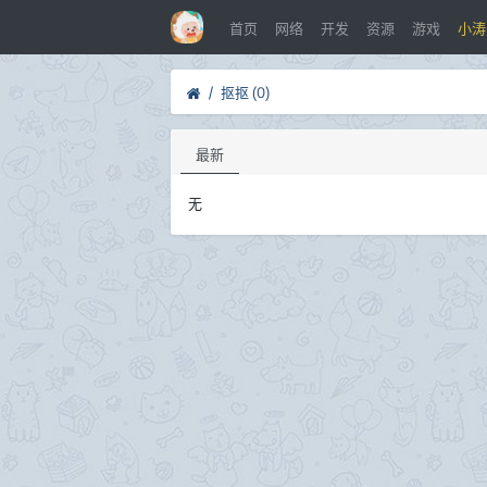
首页
网络
开发
资源
游戏
小涛
/
抠抠 (0)
最新
无