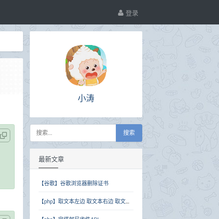
登录
小涛
搜索
最新文章
【谷歌】谷歌浏览器删除证书
【php】取文本左边 取文本右边 取文本中间