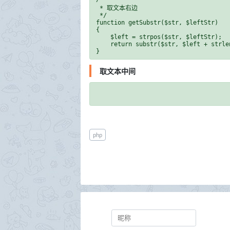
 * 取文本右边

 */

function getSubstr($str, $leftStr)

{

    $left = strpos($str, $leftStr);

    return substr($str, $left + strlen($leftStr));

取文本中间
php