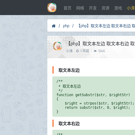
首页
网络
开发
资源
游戏
小涛
/
php
/
【php】取文本左边 取文本右边 
【php】取文本左边 取文本右边 
小涛
1 年前
1246
取文本左边
/**

 * 取文本左边

 */

function getSubstr($str, $rightStr)

{

    $right = strpos($str, $rightStr);

    return substr($str, 0, $right);

取文本右边
/**
