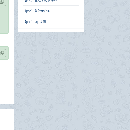
【php】宝塔邮局收件API
【php】获取用户IP
【php】sql 过滤