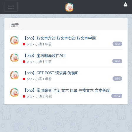
最新
【php】取文本左边 取文本右边 取文本中间
php
•
小涛
1 年前
1247
【php】宝塔邮局收件API
php
•
小涛
1 年前
1462
【php】GET POST 请求类 伪装IP
php
•
小涛
1 年前
1194
【php】常用命令 时间 文本 目录 寻找文本 文本长度
php
•
小涛
3 年前
2854