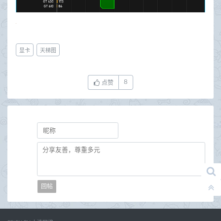
显卡
天梯图
8
点赞