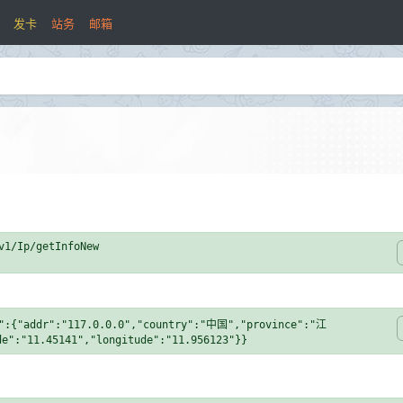
发卡
站务
邮箱
a":{"addr":"117.0.0.0","country":"中国","province":"江