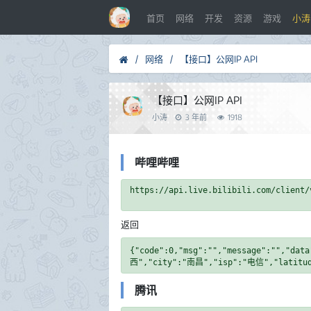
首页
网络
开发
资源
游戏
小涛
/
网络
/
【接口】公网IP API
【接口】公网IP API
小涛
3 年前
1918
哔哩哔哩
返回
{"code":0,"msg":"","message":"","dat
腾讯